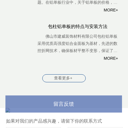
题。在铝单板行业中，关于铝单板的价格，每
个地区各个铝单板厂家的价格是不同的，这是
MORE+
因为各个厂家及地区的加工成本、材料成本都
不同，加工设备不同，产量也不同等的这些因
包柱铝单板的特点与安装方法
素都会影响到铝单板价格。
佛山市建威装饰材料有限公司包柱铝单板
采用优质高强度铝合金面板为基材，先进的数
控折网技术，确保板材平整不变形，保证了长
期使用中的平整度及抗震能力。
MORE+
查看更多+
留言反馈
如果对我们的产品感兴趣，请留下你的联系方式