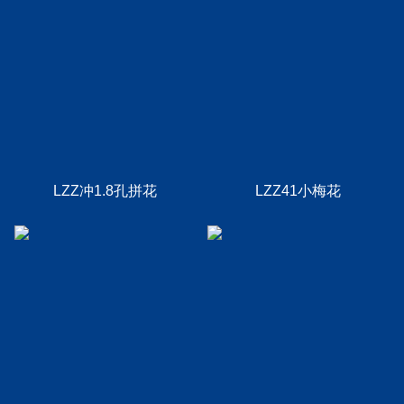
LZZ冲1.8孔拼花
LZZ41小梅花