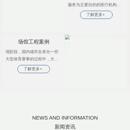
虑航空货运时，要把机场到火
服务为主要目的的医疗机构。
车站和港口的路线同时考虑在
其服务对象不仅包括患者和伤
了解更多+
内。此外，机场还须建有大面
员，也包括处于特定生理状态
积的停车场以及相应的内部通
的健康人(如孕妇、产妇、新生
道。
儿)以及完全健康的人(如来医院
进行体格检查或口腔清洁的
场馆工程案例
人)。
现阶段，国内城市在承办一些
大型体育赛事的过程中，大部
分均建有自己的“特色”体育场
了解更多+
馆。这些场馆一方面可以承担
比赛任务，另一方面又可作为
城市的标志性建筑，提升城市
品位，树立城市形象。
NEWS AND INFORMATION
新闻资讯