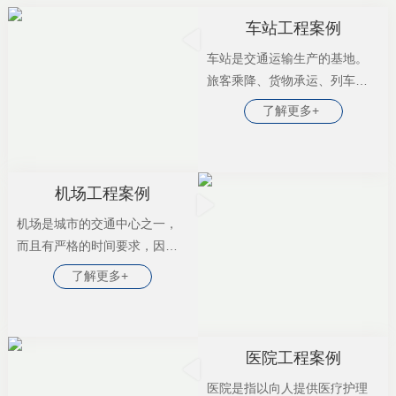
车站工程案例
车站是交通运输生产的基地。
旅客乘降、货物承运、列车到
发及解编、机车和乘务组的整
了解更多+
备和换乘、列检和货物检查，
都在车站办理，车站集中了与
行车有关的技术设备。
机场工程案例
机场是城市的交通中心之一，
而且有严格的时间要求，因而
从城市进出空港的通道是城市
了解更多+
规划的一个重要部分，大型城
市为了保证机场交通的通畅都
修建了从市区到机场的专用高
速公路，甚至还开通地铁和轻
医院工程案例
轨交通，方便旅客出行。在考
医院是指以向人提供医疗护理