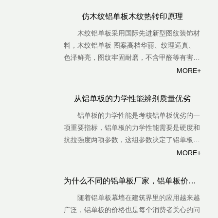
仿木纹铝单板木纹热转印原理
木纹铝单板采用国际先进新型图纹装饰材
料，木纹铝单板 图案高档华丽、纹理逼真、
色泽鲜亮，图纹牢固耐磨，不含甲醛等有害气
体。有利于环保，使您不必再为装饰后油漆和
MORE+
胶类物质带来的异味及对身体的伤害而担忧。
木纹铝单板品质卓越，是高档建筑装饰的首选
从铝单板的力学性能辨别质量优劣
材料。木纹铝单板凭借着优越的性能特点，现
铝单板的力学性能是考核铝单板优劣的一
代很多室内外建筑都用木纹铝单板来装饰，木
项重要指标，铝单板的力学性能需要是硬度和
纹铝单板也在现代装饰材料世界中得到很多设
抗拉强度两项参数，这组参数决定了铝单板在
计师与消费者的青睐。木纹铝单板订购热线:1
特殊条件下的应用。
MORE+
3924844954
为什么不同的铝单板厂家，铝单板价格不一样？
随着铝单板幕墙在建筑界里的应用越来越
广泛，铝单板的价格也是每个消费者关心的问